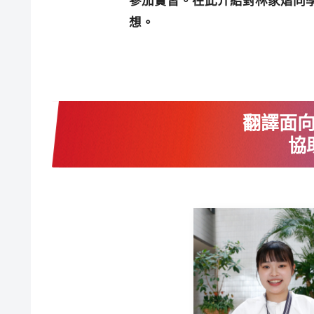
參加實習。在此介紹對林家熠同學有
想。
翻譯面
協