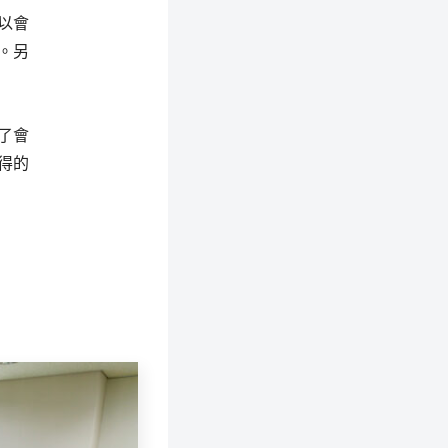
以會
。另
了會
得的