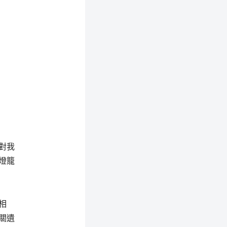
對我
燈籠
相
關遺