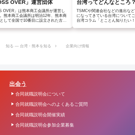
OSS OVER」運営団体
台湾ってどんなところ
SS OVER」は熊本商工会議所が運営し
TSMCや関連会社などの進出な
。熊本商工会議所は明治12年、熊本商
になってきている台湾について
として全国で10番目に設立された古い
台湾コラム「とことん知りたい
商工会議所です。熊本の経済がより発
で台湾人のサポートをされてい
助けとなるため、地域の抱えるさまざ
より、熊本商工会議所の会報誌
の解決に取り...
に」に寄稿いただいているコラム.
知る ― 台湾・熊本を知る
企業向け情報
出会う
合同就職説明会について
合同就職説明会へのよくあるご質問
合同就職説明会開催実績
合同就職説明会参加企業募集