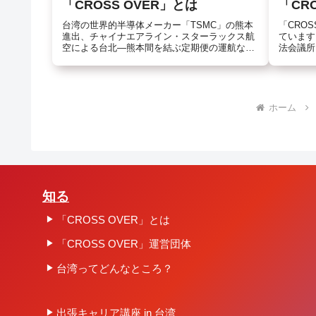
「CROSS OVER」とは
「CR
台湾の世界的半導体メーカー「TSMC」の熊本
「CRO
進出、チャイナエアライン・スターラックス航
ています
空による台北―熊本間を結ぶ定期便の運航な
法会議所
ど、ますます活発になる台湾との経済交流。
伝統ある
CROSS OVERでは、【知る・出会う・体験す
展する手
る】の３つをテーマに、熊本...
まな問題
ホーム
知る
「CROSS OVER」とは
「CROSS OVER」運営団体
台湾ってどんなところ？
出張キャリア講座 in 台湾