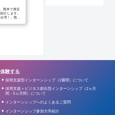
？
ど、熊本で身近
ご紹介します。
！台湾！」熊本
る台熊友好会様
「商工ひのく
..
体験する
採用支援型インターンシップ（2週間）について
採用支援＋ビジネス創出型インターンシップ（2ヵ月
間・5ヵ月間）について
インターンシップへのよくあるご質問
インターンシップ参加大学紹介